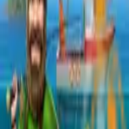
Big Bass Crash
Pragmatic Play
4
/
4
Game
Page
1
of
1
ISITOTO: Platform Hiburan
Online Terpercaya dengan
Peluang Menarik
Selamat datang di
ISITOTO
, platform hiburan online
terpercaya yang menyediakan pengalaman bermain
seru dan menyenangkan bagi setiap penggunanya. Kami
berkomitmen untuk memberikan akses ke berbagai
permainan yang menarik dengan peluang menarik untuk
setiap pemain. Di ISITOTO, setiap pengguna dapat
menikmati berbagai pilihan permainan berkualitas tinggi
yang dirancang untuk memberikan kesenangan dan