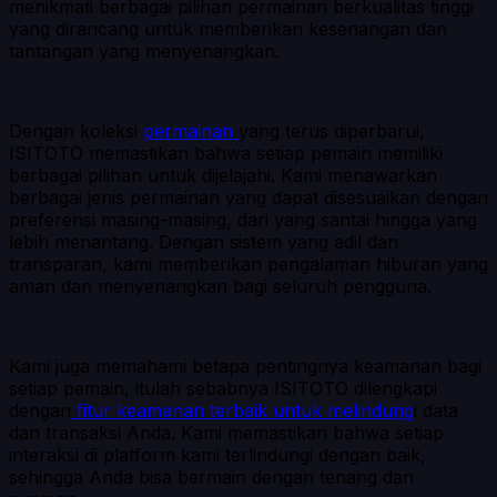
menikmati berbagai pilihan permainan berkualitas tinggi
yang dirancang untuk memberikan kesenangan dan
tantangan yang menyenangkan.
Dengan koleksi
permainan
yang terus diperbarui,
ISITOTO memastikan bahwa setiap pemain memiliki
berbagai pilihan untuk dijelajahi. Kami menawarkan
berbagai jenis permainan yang dapat disesuaikan dengan
preferensi masing-masing, dari yang santai hingga yang
lebih menantang. Dengan sistem yang adil dan
transparan, kami memberikan pengalaman hiburan yang
aman dan menyenangkan bagi seluruh pengguna.
Kami juga memahami betapa pentingnya keamanan bagi
setiap pemain, itulah sebabnya ISITOTO dilengkapi
dengan
fitur keamanan terbaik untuk melindung
i data
dan transaksi Anda. Kami memastikan bahwa setiap
interaksi di platform kami terlindungi dengan baik,
sehingga Anda bisa bermain dengan tenang dan