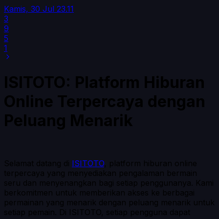
Kamis, 30 Jul
23.11
3
9
5
1
ISITOTO: Platform Hiburan
Online Terpercaya dengan
Peluang Menarik
Selamat datang di
ISITOTO
, platform hiburan online
terpercaya yang menyediakan pengalaman bermain
seru dan menyenangkan bagi setiap penggunanya. Kami
berkomitmen untuk memberikan akses ke berbagai
permainan yang menarik dengan peluang menarik untuk
setiap pemain. Di ISITOTO, setiap pengguna dapat