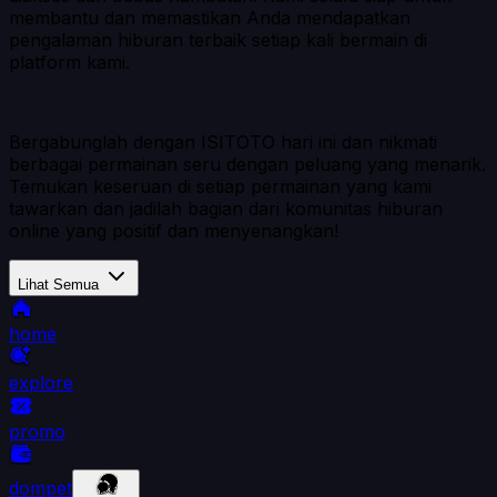
membantu dan memastikan Anda mendapatkan
pengalaman hiburan terbaik setiap kali bermain di
platform kami.
Bergabunglah dengan ISITOTO hari ini dan nikmati
berbagai permainan seru dengan peluang yang menarik.
Temukan keseruan di setiap permainan yang kami
tawarkan dan jadilah bagian dari komunitas hiburan
online yang positif dan menyenangkan!
Lihat Semua
home
explore
promo
dompet