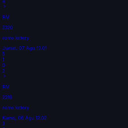
4
RM
2320
rome lottery
Jumat, 07 Agu
12.01
5
1
0
2
RM
2319
rome lottery
Kamis, 06 Agu
12.02
3