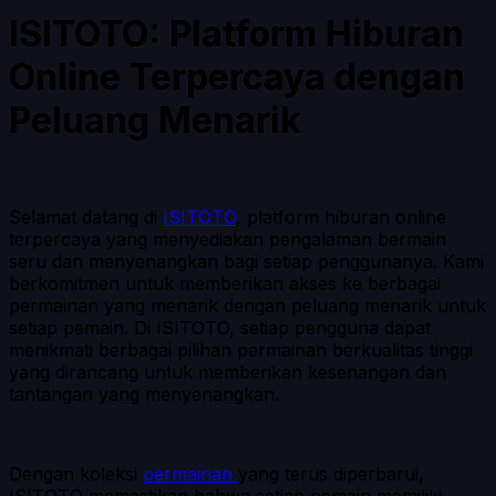
ISITOTO: Platform Hiburan
Online Terpercaya dengan
Peluang Menarik
Selamat datang di
ISITOTO
, platform hiburan online
terpercaya yang menyediakan pengalaman bermain
seru dan menyenangkan bagi setiap penggunanya. Kami
berkomitmen untuk memberikan akses ke berbagai
permainan yang menarik dengan peluang menarik untuk
setiap pemain. Di ISITOTO, setiap pengguna dapat
menikmati berbagai pilihan permainan berkualitas tinggi
yang dirancang untuk memberikan kesenangan dan
tantangan yang menyenangkan.
Dengan koleksi
permainan
yang terus diperbarui,
ISITOTO memastikan bahwa setiap pemain memiliki