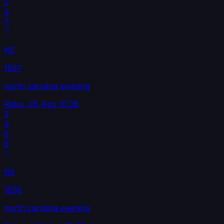
2
4
7
NE
1837
north carolina evening
Rabu, 05 Agu
10.28
3
4
6
6
NE
1836
north carolina evening