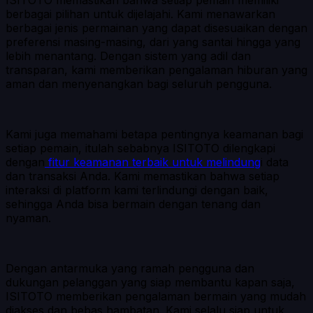
berbagai pilihan untuk dijelajahi. Kami menawarkan
berbagai jenis permainan yang dapat disesuaikan dengan
preferensi masing-masing, dari yang santai hingga yang
lebih menantang. Dengan sistem yang adil dan
transparan, kami memberikan pengalaman hiburan yang
aman dan menyenangkan bagi seluruh pengguna.
Kami juga memahami betapa pentingnya keamanan bagi
setiap pemain, itulah sebabnya ISITOTO dilengkapi
dengan
fitur keamanan terbaik untuk melindung
i data
dan transaksi Anda. Kami memastikan bahwa setiap
interaksi di platform kami terlindungi dengan baik,
sehingga Anda bisa bermain dengan tenang dan
nyaman.
Dengan antarmuka yang ramah pengguna dan
dukungan pelanggan yang siap membantu kapan saja,
ISITOTO memberikan pengalaman bermain yang mudah
diakses dan bebas hambatan. Kami selalu siap untuk