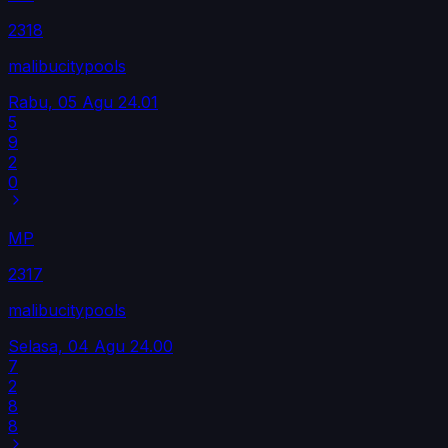
2318
malibucitypools
Rabu, 05 Agu
24.01
5
9
2
0
MP
2317
malibucitypools
Selasa, 04 Agu
24.00
7
2
8
8