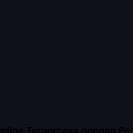
Online Terpercaya dengan Pe