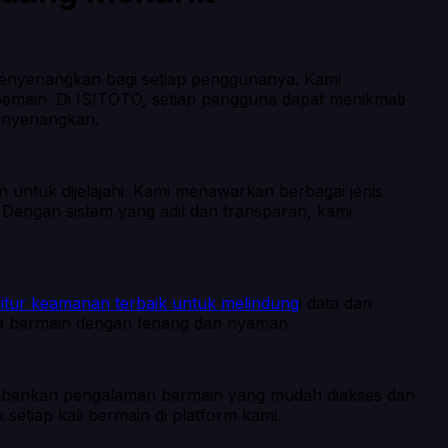
menyenangkan bagi setiap penggunanya. Kami
emain. Di ISITOTO, setiap pengguna dapat menikmati
menyenangkan.
 untuk dijelajahi. Kami menawarkan berbagai jenis
 Dengan sistem yang adil dan transparan, kami
itur keamanan terbaik untuk melindung
i data dan
isa bermain dengan tenang dan nyaman.
berikan pengalaman bermain yang mudah diakses dan
tiap kali bermain di platform kami.