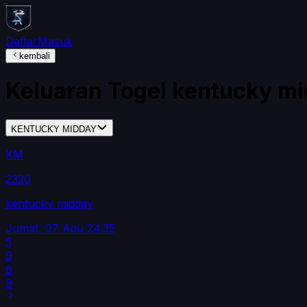
Daftar
Masuk
kembali
Keluaran Togel
kentucky m
KENTUCKY MIDDAY
KM
2320
kentucky midday
Jumat, 07 Agu
24.35
5
9
8
9