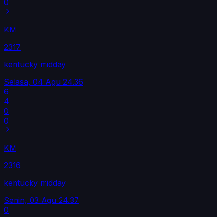
0
KM
2317
kentucky midday
Selasa, 04 Agu
24.36
6
4
0
0
KM
2316
kentucky midday
Senin, 03 Agu
24.37
0