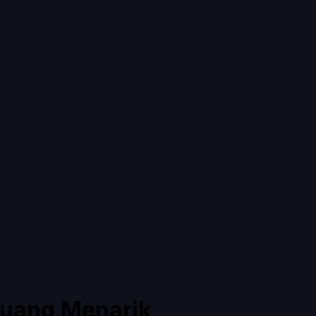
luang Menarik