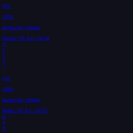
KM
2319
kentucky midday
Kamis, 06 Agu
24.34
4
1
5
7
KM
2318
kentucky midday
Rabu, 05 Agu
24.32
8
4
6