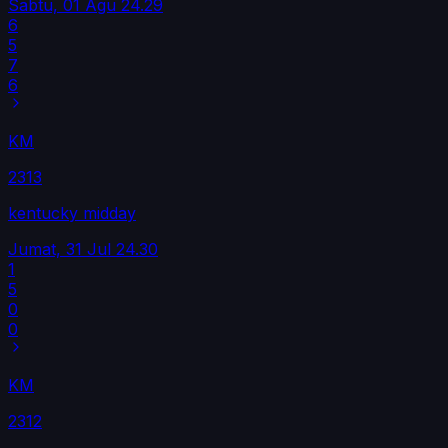
Sabtu, 01 Agu
24.29
6
5
7
6
KM
2313
kentucky midday
Jumat, 31 Jul
24.30
1
5
0
0
KM
2312