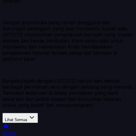
nyaman.
Dengan antarmuka yang ramah pengguna dan
dukungan pelanggan yang siap membantu kapan saja,
ISITOTO memberikan pengalaman bermain yang mudah
diakses dan bebas hambatan. Kami selalu siap untuk
membantu dan memastikan Anda mendapatkan
pengalaman hiburan terbaik setiap kali bermain di
platform kami.
Bergabunglah dengan ISITOTO hari ini dan nikmati
berbagai permainan seru dengan peluang yang menarik.
Temukan keseruan di setiap permainan yang kami
tawarkan dan jadilah bagian dari komunitas hiburan
online yang positif dan menyenangkan!
Lihat Semua
home