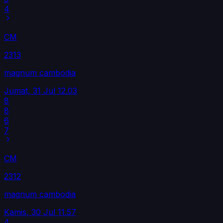
4
CM
2313
magnum cambodia
Jumat, 31 Jul
12.03
8
8
6
7
CM
2312
magnum cambodia
Kamis, 30 Jul
11.57
4