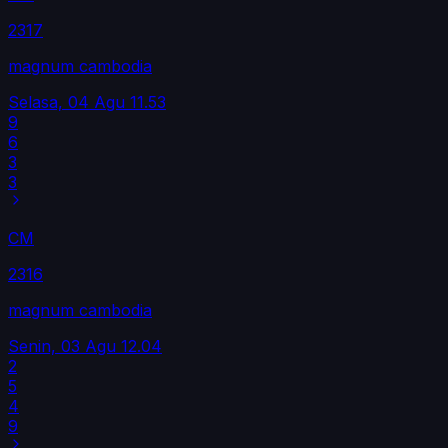
2317
magnum cambodia
Selasa, 04 Agu
11.53
9
6
3
3
CM
2316
magnum cambodia
Senin, 03 Agu
12.04
2
5
4
9