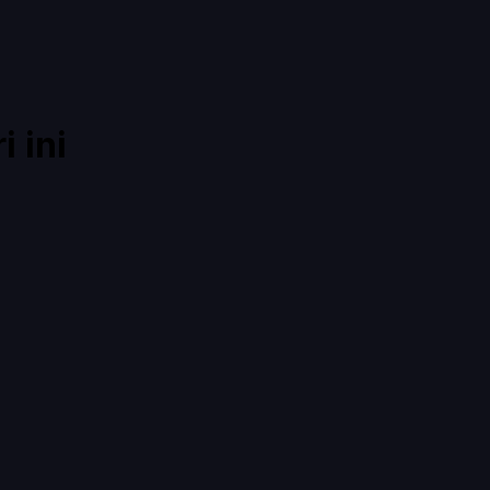
i ini