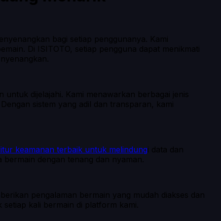
menyenangkan bagi setiap penggunanya. Kami
emain. Di ISITOTO, setiap pengguna dapat menikmati
menyenangkan.
 untuk dijelajahi. Kami menawarkan berbagai jenis
 Dengan sistem yang adil dan transparan, kami
itur keamanan terbaik untuk melindung
i data dan
isa bermain dengan tenang dan nyaman.
berikan pengalaman bermain yang mudah diakses dan
tiap kali bermain di platform kami.