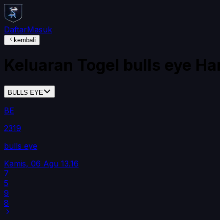
Daftar
Masuk
kembali
Keluaran Togel
bulls eye
Har
BULLS EYE
BE
2319
bulls eye
Kamis, 06 Agu
13.16
7
5
9
8