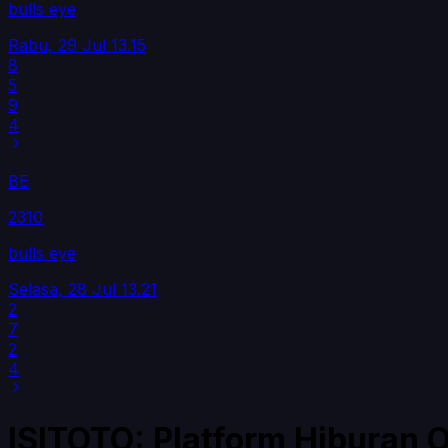
bulls eye
Rabu, 29 Jul
13.15
8
5
9
4
BE
2310
bulls eye
Selasa, 28 Jul
13.21
2
7
2
4
ISITOTO: Platform Hiburan 