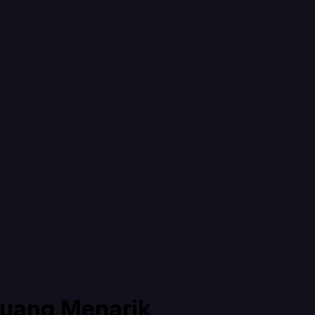
luang Menarik