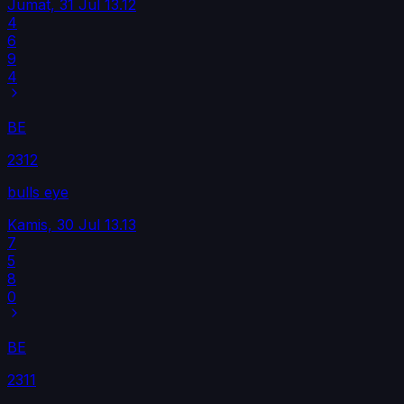
Jumat, 31 Jul
13.12
4
6
9
4
BE
2312
bulls eye
Kamis, 30 Jul
13.13
7
5
8
0
BE
2311