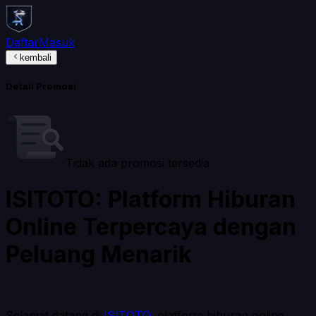
Daftar
Masuk
kembali
Detail Promosi
Tidak ada promosi tersedia
ISITOTO: Platform Hiburan
Online Terpercaya dengan
Peluang Menarik
Selamat datang di
ISITOTO
, platform hiburan online