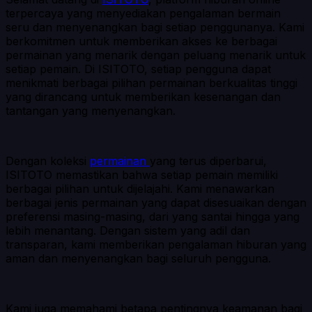
terpercaya yang menyediakan pengalaman bermain
seru dan menyenangkan bagi setiap penggunanya. Kami
berkomitmen untuk memberikan akses ke berbagai
permainan yang menarik dengan peluang menarik untuk
setiap pemain. Di ISITOTO, setiap pengguna dapat
menikmati berbagai pilihan permainan berkualitas tinggi
yang dirancang untuk memberikan kesenangan dan
tantangan yang menyenangkan.
Dengan koleksi
permainan
yang terus diperbarui,
ISITOTO memastikan bahwa setiap pemain memiliki
berbagai pilihan untuk dijelajahi. Kami menawarkan
berbagai jenis permainan yang dapat disesuaikan dengan
preferensi masing-masing, dari yang santai hingga yang
lebih menantang. Dengan sistem yang adil dan
transparan, kami memberikan pengalaman hiburan yang
aman dan menyenangkan bagi seluruh pengguna.
Kami juga memahami betapa pentingnya keamanan bagi