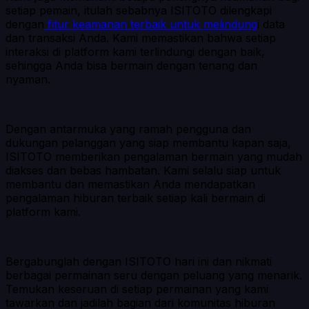
setiap pemain, itulah sebabnya ISITOTO dilengkapi
dengan
fitur keamanan terbaik untuk melindung
i data
dan transaksi Anda. Kami memastikan bahwa setiap
interaksi di platform kami terlindungi dengan baik,
sehingga Anda bisa bermain dengan tenang dan
nyaman.
Dengan antarmuka yang ramah pengguna dan
dukungan pelanggan yang siap membantu kapan saja,
ISITOTO memberikan pengalaman bermain yang mudah
diakses dan bebas hambatan. Kami selalu siap untuk
membantu dan memastikan Anda mendapatkan
pengalaman hiburan terbaik setiap kali bermain di
platform kami.
Bergabunglah dengan ISITOTO hari ini dan nikmati
berbagai permainan seru dengan peluang yang menarik.
Temukan keseruan di setiap permainan yang kami
tawarkan dan jadilah bagian dari komunitas hiburan