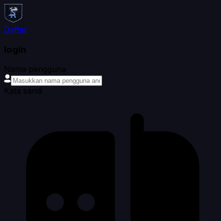
Daftar
login
Nama pengguna
Kata sandi