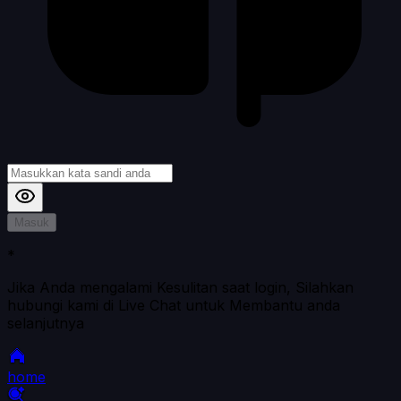
Masuk
*
Jika Anda mengalami Kesulitan saat login, Silahkan
hubungi kami di Live Chat untuk Membantu anda
selanjutnya
home