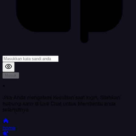
Masuk
*
Jika Anda mengalami Kesulitan saat login, Silahkan
hubungi kami di Live Chat untuk Membantu anda
selanjutnya
home