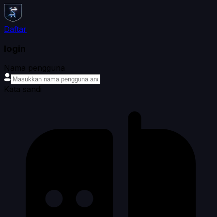
Daftar
login
Nama pengguna
Kata sandi