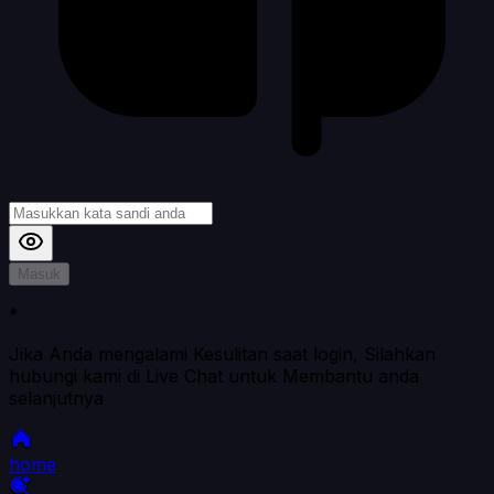
Masuk
*
Jika Anda mengalami Kesulitan saat login, Silahkan
hubungi kami di Live Chat untuk Membantu anda
selanjutnya
home