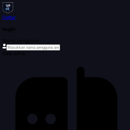
Daftar
login
Nama pengguna
Kata sandi